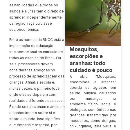
as habilidades que todos os
alunos e alunas têm o direito de
aprender, independentemente
da região, raça ou classe
socioeconômica.
Entre as normas da BNCC está a
implantação da educação
Mosquitos,
socioemocional no currículo de
escorpiões e
todas as escolas do Brasil. Ou
aranhas: todo
seja, professores devem
cuidado é pouco
considerar as emoções no
processo de aprendizagem das
A obra "Mosquitos,
escorpiões e aranhas"
crianças. Afinal, a escola é,
aborda os agravos em
muitas vezes, o primeiro local
saúde pública causados
onde elas se deparam com
por mudanças no
realidades diferentes das suas.
ambiente físico, social e
É onde se relacionam e ampliam
biológico, com ênfase nas
o conhecimento sobre si e
doenças transmitidas por
sobre o mundo. Isso significa
mosquitos, como dengue,
que empatia e respeito, por
chikungunya, zika vírus e