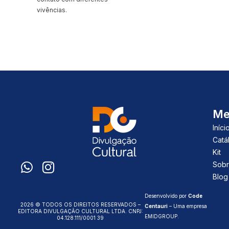
vivências.
Me
Iníci
Catá
Kit
Sobr
Blog
Desenvolvido por
Code
2026 © TODOS OS DIREITOS RESERVADOS –
Centauri
– Uma empresa
EDITORA DIVULGAÇÃO CULTURAL LTDA. CNPJ:
EMIDGROUP
.
04.128.111/0001 39