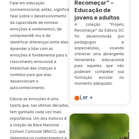
Recomeçar” –
Falar em educação
Educação de
socioemocional, então, significa
falar sobre o desenvolvimento
jovens e adultos
da capacidade de nomear
A coleção "Projeto
emoções e sentimentos, de
Recomeçar" da Editora DC
compreendê-los e de
foi desenvolvida por
pedagogos e
identificar diferenças entre eles.
especialistas, visando
Aprender a lidar com as
oferecer uma abrangente
emoções é fundamental para o
ferramenta educacional
crescimento emocional e
para aqueles que não
intelectual das crianças e
puderam completar sua
contribui para que elas
formação escolar no
desenvolvam o
momento adequado.
autoconhecimento.
Ler +
Educar as emoções é uma
tarefa que, nas últimas décadas,
tem ganhado cada vez mais
importância. Um dos motivos é
a criação da Base Nacional
Comum Curricular (BNCC), que
determina os conhecimentos e