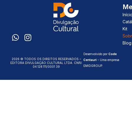
Me
Iníci
Catá
Kit
Sobr
Blog
Desenvolvido por
Code
2026 © TODOS OS DIREITOS RESERVADOS –
Centauri
– Uma empresa
EDITORA DIVULGAÇÃO CULTURAL LTDA. CNPJ:
EMIDGROUP
.
04.128.111/0001 39