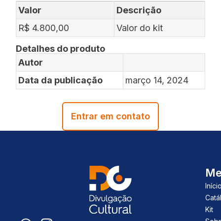
Valor
Descrição
R$ 4.800,00
Valor do kit
Detalhes do produto
Autor
Data da publicação
março 14, 2024
Entrar em contato
Me
Iníci
Catá
Kit