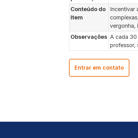
Conteúdo do
Incentivar
Item
complexas,
vergonha, 
Observações
A cada 30 l
professor,
Entrar em contato