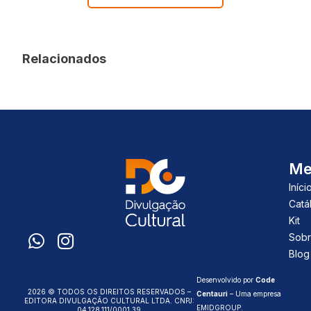
Relacionados
Me
Iníci
Catá
Kit
Sobr
Blog
Desenvolvido por
Code
2026 © TODOS OS DIREITOS RESERVADOS –
Centauri
– Uma empresa
EDITORA DIVULGAÇÃO CULTURAL LTDA. CNPJ:
EMIDGROUP
.
04.128.111/0001 39