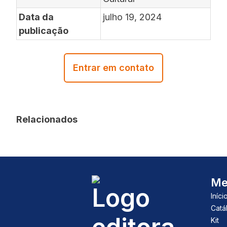
Data da
julho 19, 2024
publicação
Entrar em contato
Relacionados
Me
Iníci
Catá
Kit